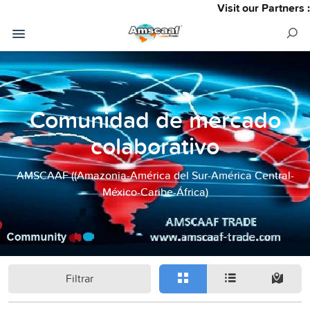
Visit our Partners :
Comunidad de mercado
colaborativo
AMSCAAF ((Amazonia-América del Sur-América Central-
México-Caribe-África)
Filtrar